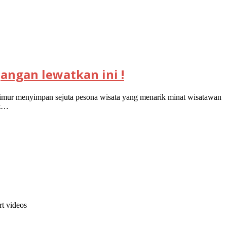
angan lewatkan ini !
timur menyimpan sejuta pesona wisata yang menarik minat wisatawan
at…
hort videos