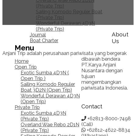
Overland Wae Rebo 2D1N
(Private Trip)
Sailing Komodo Reguler Boat
(Private Trip)
Wonderful Derawan 4D3N
(Private Trip)
About
Journal
Us
Boat Charter
Menu
Anjani Trip adalah perusahaan pariwisata yang bergerak
dibawah bendera
Home
PT.Karya Anjani
Open Trip
Nusantara dengan
Exotic Sumba 4D3N (
tujuan
Open Trip )
mengembangkan
Sailing Komodo Reguler
pariwisata Indonesia.
Boat 3D2N (Open Trip)
Wonderful Derawan 4D3N
(Open Trip)
Contact
Private Trip
Exotic Sumba 4D3N
+62813-8000-7498
(Private Trip)
(Call)
Overland Wae Rebo 2D1N
+62812-4622-8834
(Private Trip)
(Whastapp)