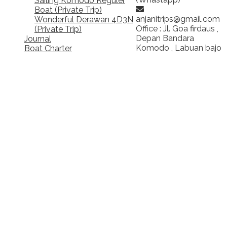
Sailing Komodo Reguler
Boat (Private Trip)
anjanitrips@gmail.com
Wonderful Derawan 4D3N
Office : Jl. Goa firdaus ,
(Private Trip)
Depan Bandara
Journal
Komodo , Labuan bajo
Boat Charter
Nikmati wisata cantik Raja
ampat, Overland Sumba,