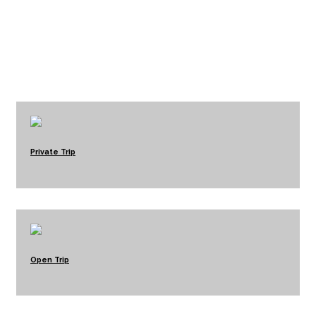
Derawan dan Labuan Bajo
bersama Anjanitrip
Private Trip
Open Trip