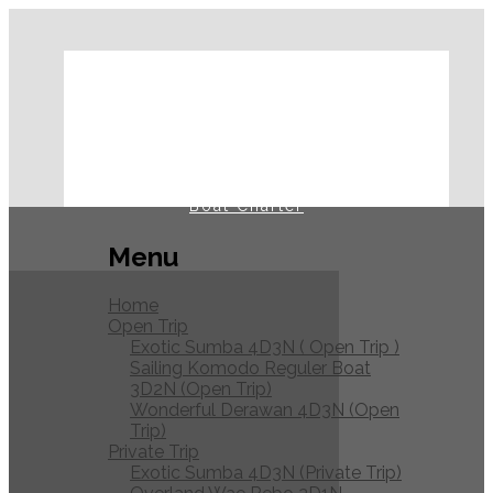
Home
Open Trip
Private Trip
Journal
Boat Charter
Menu
Home
Open Trip
Exotic Sumba 4D3N ( Open Trip )
Sailing Komodo Reguler Boat
3D2N (Open Trip)
Wonderful Derawan 4D3N (Open
Trip)
Private Trip
Exotic Sumba 4D3N (Private Trip)