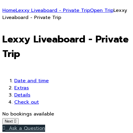
Home
Lexxy Liveaboard - Private Trip
Open Trip
Lexxy
Liveaboard - Private Trip
Lexxy Liveaboard - Private
Trip
Date and time
Extras
Details
Check out
No bookings available
Loading...
Next
Ask a Question