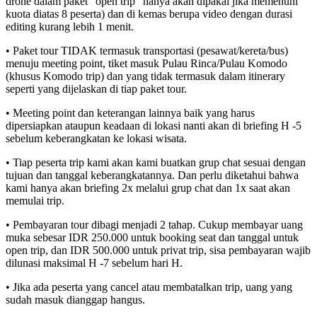
drone dalam paket "open trip" hanya akan dipakai jika memenuhi
kuota diatas 8 peserta) dan di kemas berupa video dengan durasi
editing kurang lebih 1 menit.
• Paket tour TIDAK termasuk transportasi (pesawat/kereta/bus)
menuju meeting point, tiket masuk Pulau Rinca/Pulau Komodo
(khusus Komodo trip) dan yang tidak termasuk dalam itinerary
seperti yang dijelaskan di tiap paket tour.
• Meeting point dan keterangan lainnya baik yang harus
dipersiapkan ataupun keadaan di lokasi nanti akan di briefing H -5
sebelum keberangkatan ke lokasi wisata.
• Tiap peserta trip kami akan kami buatkan grup chat sesuai dengan
tujuan dan tanggal keberangkatannya. Dan perlu diketahui bahwa
kami hanya akan briefing 2x melalui grup chat dan 1x saat akan
memulai trip.
• Pembayaran tour dibagi menjadi 2 tahap. Cukup membayar uang
muka sebesar IDR 250.000 untuk booking seat dan tanggal untuk
open trip, dan IDR 500.000 untuk privat trip, sisa pembayaran wajib
dilunasi maksimal H -7 sebelum hari H.
• Jika ada peserta yang cancel atau membatalkan trip, uang yang
sudah masuk dianggap hangus.