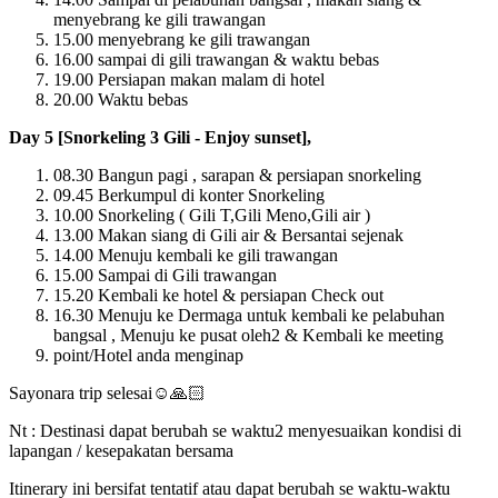
menyebrang ke gili trawangan
15.00 menyebrang ke gili trawangan
16.00 sampai di gili trawangan & waktu bebas
19.00 Persiapan makan malam di hotel
20.00 Waktu bebas
Day 5 [Snorkeling 3 Gili - Enjoy sunset],
08.30 Bangun pagi , sarapan & persiapan snorkeling
09.45 Berkumpul di konter Snorkeling
10.00 Snorkeling ( Gili T,Gili Meno,Gili air )
13.00 Makan siang di Gili air & Bersantai sejenak
14.00 Menuju kembali ke gili trawangan
15.00 Sampai di Gili trawangan
15.20 Kembali ke hotel & persiapan Check out
16.30 Menuju ke Dermaga untuk kembali ke pelabuhan
bangsal , Menuju ke pusat oleh2 & Kembali ke meeting
point/Hotel anda menginap
Sayonara trip selesai☺🙏🏻
Nt : Destinasi dapat berubah se waktu2 menyesuaikan kondisi di
lapangan / kesepakatan bersama
Itinerary ini bersifat tentatif atau dapat berubah se waktu-waktu