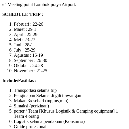
✅ Meeting point Lombok praya Airport.
SCHEDULE TRIP :
Februari : 22-26
Maret : 29-1
April : 25-29
Mei : 23-27
Juni : 28-1
July : 25-29
Agustus : 15-19
September : 26-30
Oktober : 24-28
November : 21-25
Include/Fasilitas :
Transportasi selama trip
Penginapan Selama di gili trawangan
Makan 3x sehari (mp,ms,mm)
Simaksi (perizinan)
porter / Team [Khusus Logistik & Camping equipment] 1
Team 4 orang
Logistik selama pendakian (Konsumsi)
Guide profesional