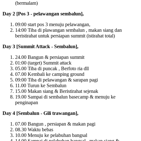
(bermalam)
Day 2 [Pos 3 - pelawangan sembalun],
09:00 start pos 3 menuju pelawangan,
14:00 Tiba di plawangan sembalun , makan siang dan
beristirahat untuk persiapan summit (istirahat total)
Day 3 [Summit Attack - Sembalun],
24.00 Bangun & persiapan summit
01:00 (target) Summit attack
05.00 Tiba di puncak , Berfoto ria dll
07.00 Kembali ke camping ground
09:00 Tiba di pelawangan & sarapan pagi
11.00 Turun ke Sembalun
15.00 Makan siang & Beristirahat sejenak
19.00 Sampai di sembalun basecamp & menuju ke
penginapan
Day 4 [Sembalun - Gili trawangan],
07.00 Bangun , persiapan & makan pagi
08.30 Waktu bebas
10.00 Menuju ke pelabuhan bangsal
14.00 Sampai di pelabuhan bangsal , makan siang &