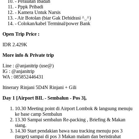
- Peralatan Ibadah
- Pppk Pribadi
- Kamera Untuk Narsis
- Air Botolan (biar Gak Dehidrasi ^_^)
- Colokan/kabel Terminal/power Bank
Open Trip Price :
IDR 2.429K
More info & Private trip
Line : @anjanitrip (use@)
IG : @anjanitrip
WA : 085852446431
Itinerary Rinjani 5D4N Rinjani + Gili
Day 1 [Airport BIL - Sembalun - Pos 3],
10.30 Meeting point di Airport Lombok & langsung menuju
ke base camp Sembalun
13.30 Sampai sembalun Re-packing , Briefing & Makan
siang.
14.30 Start pendakian bawa nau tracking menuju pos 3
(target) sampai di pos 3 Makan malam dan beristirahat