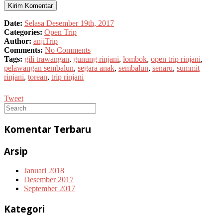
Date:
Selasa Desember 19th, 2017
Categories:
Open Trip
Author:
anjiTrip
Comments:
No Comments
Tags:
gili trawangan
,
gunung rinjani
,
lombok
,
open trip rinjani
,
pelawangan sembalun
,
segara anak
,
sembalun
,
senaru
,
summit
rinjani
,
torean
,
trip rinjani
Tweet
Komentar Terbaru
Arsip
Januari 2018
Desember 2017
September 2017
Kategori