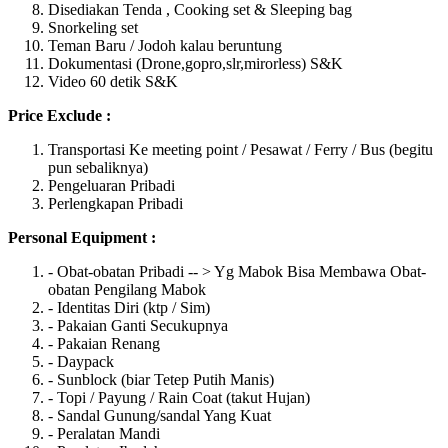
Disediakan Tenda , Cooking set & Sleeping bag
Snorkeling set
Teman Baru / Jodoh kalau beruntung
Dokumentasi (Drone,gopro,slr,mirorless) S&K
Video 60 detik S&K
Price Exclude :
Transportasi Ke meeting point / Pesawat / Ferry / Bus (begitu
pun sebaliknya)
Pengeluaran Pribadi
Perlengkapan Pribadi
Personal Equipment :
- Obat-obatan Pribadi -- > Yg Mabok Bisa Membawa Obat-
obatan Pengilang Mabok
- Identitas Diri (ktp / Sim)
- Pakaian Ganti Secukupnya
- Pakaian Renang
- Daypack
- Sunblock (biar Tetep Putih Manis)
- Topi / Payung / Rain Coat (takut Hujan)
- Sandal Gunung/sandal Yang Kuat
- Peralatan Mandi