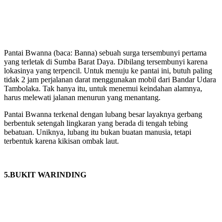
Pantai Bwanna (baca: Banna) sebuah surga tersembunyi pertama
yang terletak di Sumba Barat Daya. Dibilang tersembunyi karena
lokasinya yang terpencil. Untuk menuju ke pantai ini, butuh paling
tidak 2 jam perjalanan darat menggunakan mobil dari Bandar Udara
Tambolaka. Tak hanya itu, untuk menemui keindahan alamnya,
harus melewati jalanan menurun yang menantang.
Pantai Bwanna terkenal dengan lubang besar layaknya gerbang
berbentuk setengah lingkaran yang berada di tengah tebing
bebatuan. Uniknya, lubang itu bukan buatan manusia, tetapi
terbentuk karena kikisan ombak laut.
5.BUKIT WARINDING