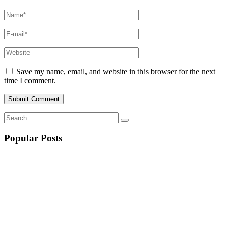
Save my name, email, and website in this browser for the next
time I comment.
Popular Posts