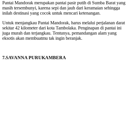
Pantai Mandorak merupakan pantai pasir putih di Sumba Barat yang
masih tersembunyi, karena sepi dan jauh dari keramaian sehingga
inilah destinasi yang cocok untuk mencari ketenangan.
Untuk menjangkau Pantai Mandorak, harus melalui perjalanan darat
sekitar 42 kilometer dari kota Tambolaka. Penginapan di pantai ini
juga murah dan terjangkau. Tentunya, pemandangan alam yang
eksotis akan membuatmu tak ingin beranjak.
7.SAVANNA PURUKAMBERA