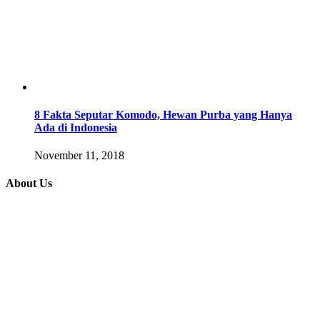
8 Fakta Seputar Komodo, Hewan Purba yang Hanya
Ada di Indonesia
November 11, 2018
About Us