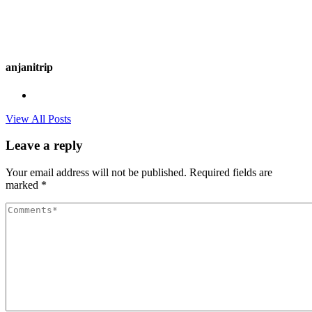
anjanitrip
View All Posts
Leave a reply
Your email address will not be published.
Required fields are
marked
*