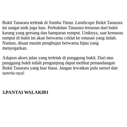
Bukit Tanarara terletak di Sumba Timur.
Landscape
Bukit Tanarara
ini sangat unik juga luas. Perbukitan Tanarara tersusun dari bukit
karang yang gersang dan hamparan rumput. Uniknya, saat kemarau
rumput di bukit ini akan berwarna coklat ke emasan yang indah.
Namun, disaat musim penghujan berwarna hijau yang
menyegarkan.
Adapun akses jalan yang terletak di punggung bukit. Dari atas
punggung bukit inilah pengunjung dapat melihat pemandangan
Bukit Tanarara yang luar biasa. Jangan lewatkan pula
sunset
dan
sunrise
-nya!
3.PANTAI WALAKIRI