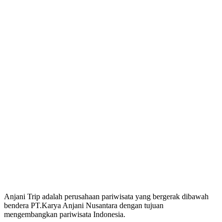
Anjani Trip adalah perusahaan pariwisata yang bergerak dibawah
bendera PT.Karya Anjani Nusantara dengan tujuan
mengembangkan pariwisata Indonesia.