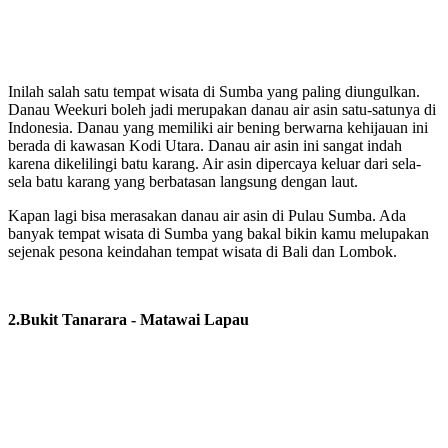
Inilah salah satu tempat wisata di Sumba yang paling diungulkan.
Danau Weekuri boleh jadi merupakan danau air asin satu-satunya di
Indonesia. Danau yang memiliki air bening berwarna kehijauan ini
berada di kawasan Kodi Utara. Danau air asin ini sangat indah
karena dikelilingi batu karang. Air asin dipercaya keluar dari sela-
sela batu karang yang berbatasan langsung dengan laut.
Kapan lagi bisa merasakan danau air asin di Pulau Sumba. Ada
banyak tempat wisata di Sumba yang bakal bikin kamu melupakan
sejenak pesona keindahan tempat wisata di Bali dan Lombok.
2.Bukit Tanarara - Matawai Lapau