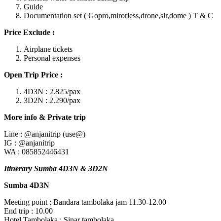
Guide
Documentation set ( Gopro,mirorless,drone,slr,dome ) T & C
Price Exclude :
Airplane tickets
Personal expenses
Open Trip Price :
4D3N : 2.825/pax
3D2N : 2.290/pax
More info & Private trip
Line : @anjanitrip (use@)
IG : @anjanitrip
WA : 085852446431
Itinerary Sumba 4D3N & 3D2N
Sumba 4D3N
Meeting point : Bandara tambolaka jam 11.30-12.00
End trip : 10.00
Hotel Tambolaka : Sinar tambolaka