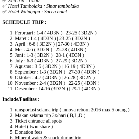
✅
End trip : 10.00
✅
Hotel Tambolaka : Sinar tambolaka
✅
Hotel Waingapu : Sacca hotel
SCHEDULE TRIP :
Ferbruari : 1-4 ( 4D3N )
| 23-25 ( 3D2N )
Maret : 1-4 ( 4D3N )
| 23-25 ( 3D2N )
April : 6-8 ( 3D2N ) | 27-30 ( 4D3N )
Mei : 4-6 ( 3D2N ) | 25-28 ( 4D3N )
Juni : 1-3 ( 3D2N ) | 28-1 ( 4D3N )
July : 6-9 ( 4D3N ) | 27-29 ( 3D2N )
Agustus : 3-5 ( 3D2N ) | 16-19 ( 4D3N )
September : 1-3 ( 3D2N ) | 27-30 ( 4D3N )
Oktober : 4-7 ( 4D3N ) | 26-28 ( 3D2N )
November : 2-4 ( 3D2N ) | 22-25 ( 4D3N )
Desember : 14-16 (3D2N ) | 29-1 ( 4D3N )
Include/Fasilitas :
ransportasi selama trip ( innova reborn 2016 max 5 orang )
Makan selama trip 3x/hari ( B,L,D )
Ticket entrance all spots
Hotel ( twin share )
Donation fees
Mineral water & snack during trip