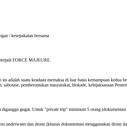
angan / kesepakatan bersama
 jika terjadi FORCE MAJEURE.
ni adalah suatu keadaan memaksa di luar batas kemampuan kedua b
an, sabotase, pemberontakan masyarakat, blokade, kebijaksanaan Peme
au diganggu gugat. Untuk "private trip" minimum 5 orang (dokumentas
ra underwater dan drone (khusus dokumentasi menggunakan drone dala