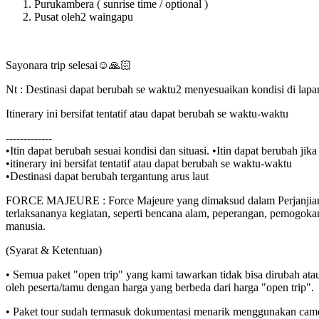
Purukambera ( sunrise time / optional )
Pusat oleh2 waingapu
Sayonara trip selesai☺🙏🏻
Nt : Destinasi dapat berubah se waktu2 menyesuaikan kondisi di lap
Itinerary ini bersifat tentatif atau dapat berubah se waktu-waktu
-------------
•Itin dapat berubah sesuai kondisi dan situasi. •Itin dapat berubah
•itinerary ini bersifat tentatif atau dapat berubah se waktu-waktu
•Destinasi dapat berubah tergantung arus laut
FORCE MAJEURE : Force Majeure yang dimaksud dalam Perjanjian i
terlaksananya kegiatan, seperti bencana alam, peperangan, pemogok
manusia.
(Syarat & Ketentuan)
• Semua paket "open trip" yang kami tawarkan tidak bisa dirubah at
oleh peserta/tamu dengan harga yang berbeda dari harga "open trip".
• Paket tour sudah termasuk dokumentasi menarik menggunakan came