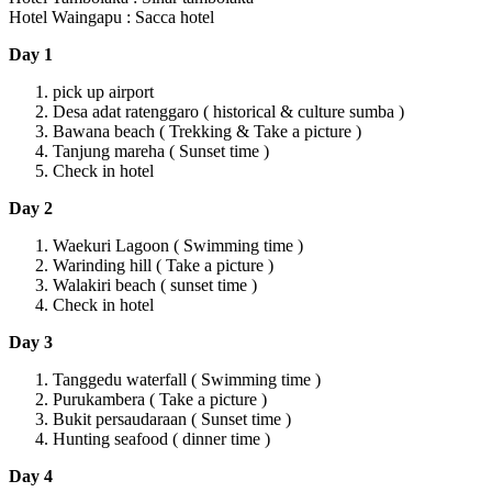
Hotel Waingapu : Sacca hotel
Day 1
pick up airport
Desa adat ratenggaro ( historical & culture sumba )
Bawana beach ( Trekking & Take a picture )
Tanjung mareha ( Sunset time )
Check in hotel
Day 2
Waekuri Lagoon ( Swimming time )
Warinding hill ( Take a picture )
Walakiri beach ( sunset time )
Check in hotel
Day 3
Tanggedu waterfall ( Swimming time )
Purukambera ( Take a picture )
Bukit persaudaraan ( Sunset time )
Hunting seafood ( dinner time )
Day 4