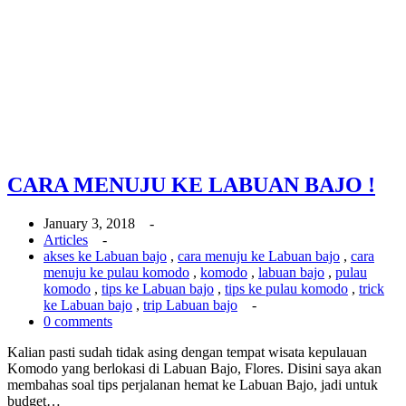
CARA MENUJU KE LABUAN BAJO !
January 3, 2018 -
Articles
-
akses ke Labuan bajo
,
cara menuju ke Labuan bajo
,
cara
menuju ke pulau komodo
,
komodo
,
labuan bajo
,
pulau
komodo
,
tips ke Labuan bajo
,
tips ke pulau komodo
,
trick
ke Labuan bajo
,
trip Labuan bajo
-
0 comments
Kalian pasti sudah tidak asing dengan tempat wisata kepulauan
Komodo yang berlokasi di Labuan Bajo, Flores. Disini saya akan
membahas soal tips perjalanan hemat ke Labuan Bajo, jadi untuk
budget…